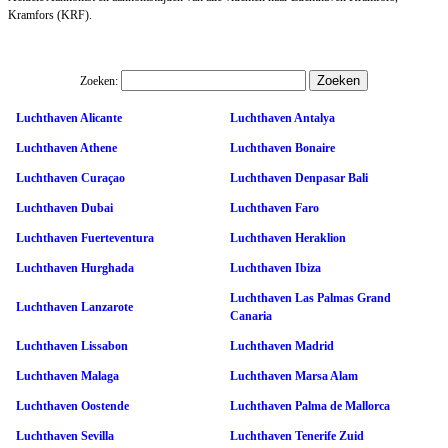
Kramfors (KRF).
Zoeken:
Luchthaven Alicante
Luchthaven Antalya
Luchthaven Athene
Luchthaven Bonaire
Luchthaven Curaçao
Luchthaven Denpasar Bali
Luchthaven Dubai
Luchthaven Faro
Luchthaven Fuerteventura
Luchthaven Heraklion
Luchthaven Hurghada
Luchthaven Ibiza
Luchthaven Las Palmas Grand
Luchthaven Lanzarote
Canaria
Luchthaven Lissabon
Luchthaven Madrid
Luchthaven Malaga
Luchthaven Marsa Alam
Luchthaven Oostende
Luchthaven Palma de Mallorca
Luchthaven Sevilla
Luchthaven Tenerife Zuid