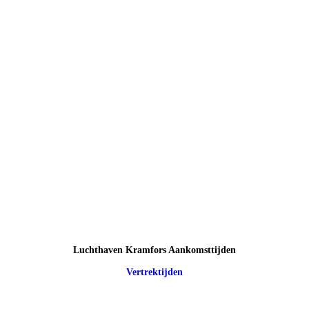
Luchthaven Kramfors Aankomsttijden
Vertrektijden