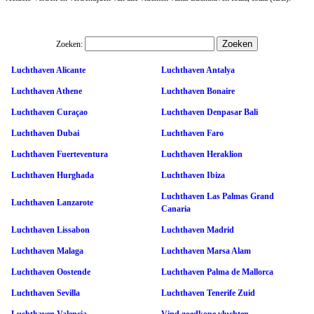
Zoeken:
Luchthaven Alicante
Luchthaven Antalya
Luchthaven Athene
Luchthaven Bonaire
Luchthaven Curaçao
Luchthaven Denpasar Bali
Luchthaven Dubai
Luchthaven Faro
Luchthaven Fuerteventura
Luchthaven Heraklion
Luchthaven Hurghada
Luchthaven Ibiza
Luchthaven Las Palmas Grand
Luchthaven Lanzarote
Canaria
Luchthaven Lissabon
Luchthaven Madrid
Luchthaven Malaga
Luchthaven Marsa Alam
Luchthaven Oostende
Luchthaven Palma de Mallorca
Luchthaven Sevilla
Luchthaven Tenerife Zuid