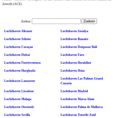
Arrecife (ACE).
Zoeken:
Luchthaven Alicante
Luchthaven Antalya
Luchthaven Athene
Luchthaven Bonaire
Luchthaven Curaçao
Luchthaven Denpasar Bali
Luchthaven Dubai
Luchthaven Faro
Luchthaven Fuerteventura
Luchthaven Heraklion
Luchthaven Hurghada
Luchthaven Ibiza
Luchthaven Las Palmas Grand
Luchthaven Lanzarote
Canaria
Luchthaven Lissabon
Luchthaven Madrid
Luchthaven Malaga
Luchthaven Marsa Alam
Luchthaven Oostende
Luchthaven Palma de Mallorca
Luchthaven Sevilla
Luchthaven Tenerife Zuid