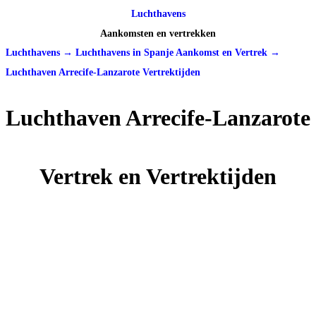
Luchthavens
Aankomsten en vertrekken
Luchthavens
→
Luchthavens in Spanje Aankomst en Vertrek
→
Luchthaven Arrecife-Lanzarote Vertrektijden
Luchthaven Arrecife-Lanzarote
Vertrek en Vertrektijden