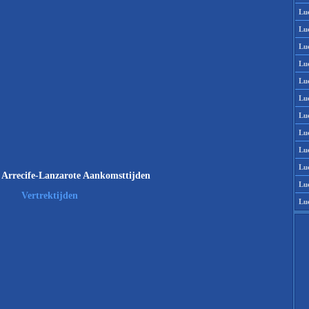
Lu
Lu
Lu
Lu
Lu
Lu
Lu
Lu
Lu
Lu
Arrecife-Lanzarote Aankomsttijden
Lu
Vertrektijden
Lu