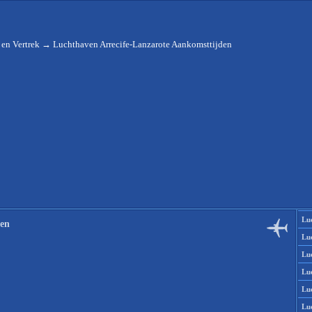
en Vertrek
→
Luchthaven Arrecife-Lanzarote Aankomsttijden
Lu
den
Lu
Lu
Lu
Lu
Lu