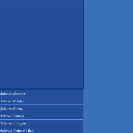
chthaven Alicante
chthaven Antalya
chthaven Athene
chthaven Bonaire
chthaven Curaçao
chthaven Denpasar Bali