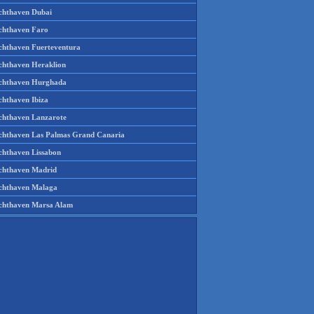
chthaven Dubai
chthaven Faro
chthaven Fuerteventura
chthaven Heraklion
chthaven Hurghada
chthaven Ibiza
chthaven Lanzarote
chthaven Las Palmas Grand Canaria
chthaven Lissabon
chthaven Madrid
chthaven Malaga
chthaven Marsa Alam