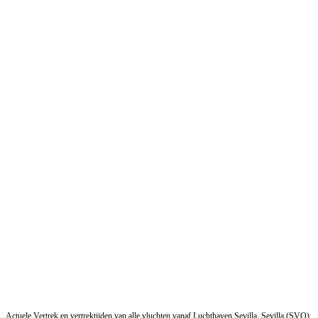
Actuele Vertrek en vertrektijden van alle vluchten vanaf Luchthaven Sevilla, Sevilla (SVQ).