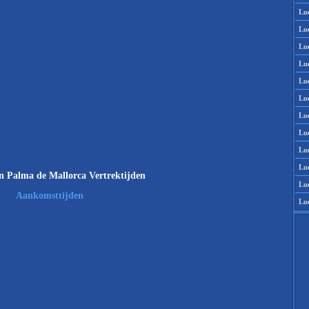
Lu
Lu
Lu
Lu
Lu
Lu
Lu
Lu
Lu
Lu
 Palma de Mallorca Vertrektijden
Lu
Aankomsttijden
Lu