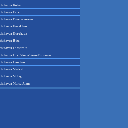
chthaven Dubai
chthaven Faro
chthaven Fuerteventura
chthaven Heraklion
chthaven Hurghada
chthaven Ibiza
chthaven Lanzarote
chthaven Las Palmas Grand Canaria
chthaven Lissabon
chthaven Madrid
chthaven Malaga
chthaven Marsa Alam