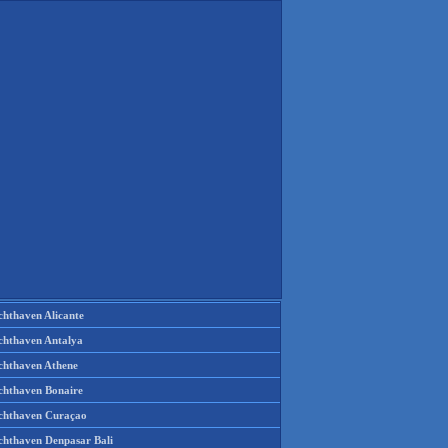
chthaven Alicante
chthaven Antalya
chthaven Athene
chthaven Bonaire
chthaven Curaçao
chthaven Denpasar Bali