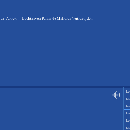
en Vertrek
→
Luchthaven Palma de Mallorca Vertrektijden
Lu
Lu
Lu
Lu
Lu
Lu