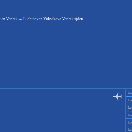
 en Vertrek
→
Luchthaven Yüksekova Vertrektijden
Lu
Lu
Lu
Lu
Lu
Lu