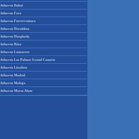
chthaven Dubai
chthaven Faro
chthaven Fuerteventura
chthaven Heraklion
chthaven Hurghada
chthaven Ibiza
chthaven Lanzarote
chthaven Las Palmas Grand Canaria
chthaven Lissabon
chthaven Madrid
chthaven Malaga
chthaven Marsa Alam