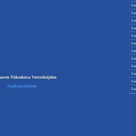
Lu
Lu
Lu
Lu
Lu
Lu
Lu
Lu
Lu
Lu
aven Yüksekova Vertrektijden
Lu
Aankomsttijden
Lu