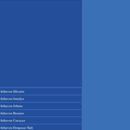
chthaven Alicante
chthaven Antalya
chthaven Athene
chthaven Bonaire
chthaven Curaçao
chthaven Denpasar Bali