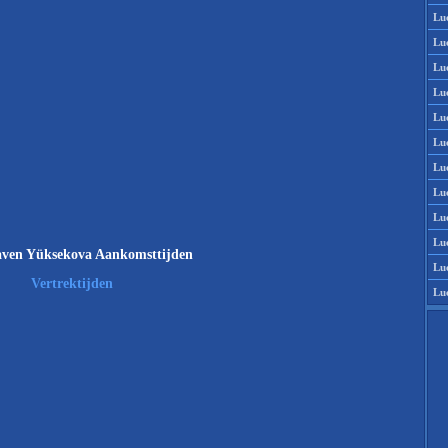
Lu
Lu
Lu
Lu
Lu
Lu
Lu
Lu
Lu
Lu
ven Yüksekova Aankomsttijden
Lu
Vertrektijden
Lu