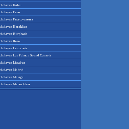
chthaven Dubai
chthaven Faro
chthaven Fuerteventura
chthaven Heraklion
chthaven Hurghada
chthaven Ibiza
chthaven Lanzarote
chthaven Las Palmas Grand Canaria
chthaven Lissabon
chthaven Madrid
chthaven Malaga
chthaven Marsa Alam