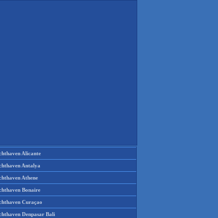
chthaven Alicante
chthaven Antalya
chthaven Athene
chthaven Bonaire
chthaven Curaçao
chthaven Denpasar Bali