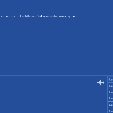
 en Vertrek
→
Luchthaven Yüksekova Aankomsttijden
Lu
Lu
Lu
Lu
Lu
Lu