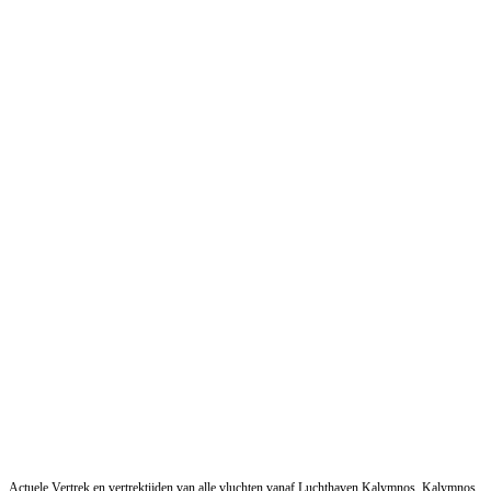
Actuele Vertrek en vertrektijden van alle vluchten vanaf Luchthaven Kalymnos, Kalymnos