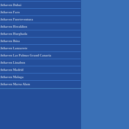
chthaven Dubai
chthaven Faro
chthaven Fuerteventura
chthaven Heraklion
chthaven Hurghada
chthaven Ibiza
chthaven Lanzarote
chthaven Las Palmas Grand Canaria
chthaven Lissabon
chthaven Madrid
chthaven Malaga
chthaven Marsa Alam