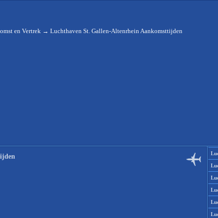
omst en Vertrek
→
Luchthaven St. Gallen-Altenrhein Aankomsttijden
Lu
ijden
Lu
Lu
Lu
Lu
Lu