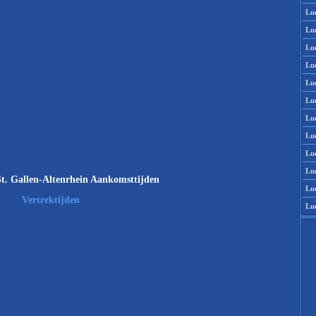
Lu
Lu
Lu
Lu
Lu
Lu
Lu
Lu
Lu
Lu
t. Gallen-Altenrhein Aankomsttijden
Lu
Vertrektijden
Lu