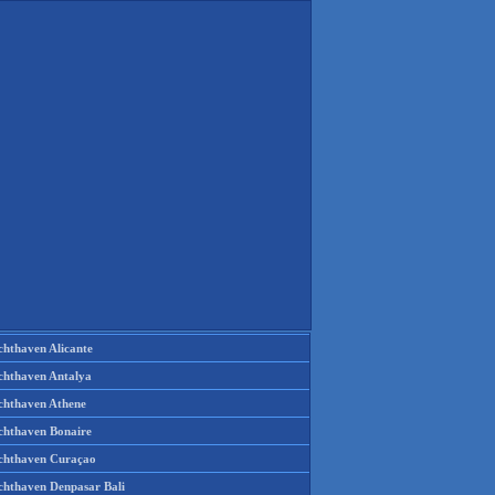
chthaven Alicante
chthaven Antalya
chthaven Athene
chthaven Bonaire
chthaven Curaçao
chthaven Denpasar Bali