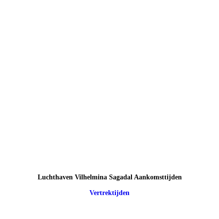
Luchthaven Vilhelmina Sagadal Aankomsttijden
Vertrektijden