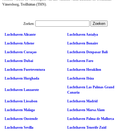
Vänersborg, Trollhättan (THN).
Zoeken:
Luchthaven Alicante
Luchthaven Antalya
Luchthaven Athene
Luchthaven Bonaire
Luchthaven Curaçao
Luchthaven Denpasar Bali
Luchthaven Dubai
Luchthaven Faro
Luchthaven Fuerteventura
Luchthaven Heraklion
Luchthaven Hurghada
Luchthaven Ibiza
Luchthaven Las Palmas Grand
Luchthaven Lanzarote
Canaria
Luchthaven Lissabon
Luchthaven Madrid
Luchthaven Malaga
Luchthaven Marsa Alam
Luchthaven Oostende
Luchthaven Palma de Mallorca
Luchthaven Sevilla
Luchthaven Tenerife Zuid