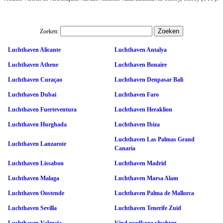
Zoeken:
Luchthaven Alicante
Luchthaven Antalya
Luchthaven Athene
Luchthaven Bonaire
Luchthaven Curaçao
Luchthaven Denpasar Bali
Luchthaven Dubai
Luchthaven Faro
Luchthaven Fuerteventura
Luchthaven Heraklion
Luchthaven Hurghada
Luchthaven Ibiza
Luchthaven Las Palmas Grand
Luchthaven Lanzarote
Canaria
Luchthaven Lissabon
Luchthaven Madrid
Luchthaven Malaga
Luchthaven Marsa Alam
Luchthaven Oostende
Luchthaven Palma de Mallorca
Luchthaven Sevilla
Luchthaven Tenerife Zuid