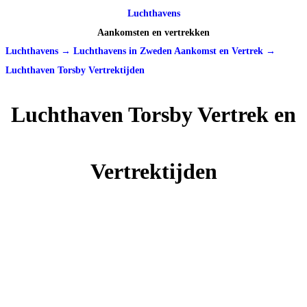
Luchthavens
Aankomsten en vertrekken
Luchthavens
→
Luchthavens in Zweden Aankomst en Vertrek
→
Luchthaven Torsby Vertrektijden
Luchthaven Torsby Vertrek en
Vertrektijden