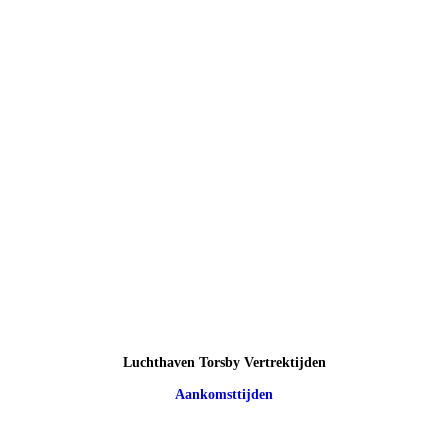
Luchthaven Torsby Vertrektijden
Aankomsttijden