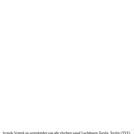
Actuele Vertrek en vertrektijden van alle vluchten vanaf Luchthaven Torsby, Torsby (TYF).