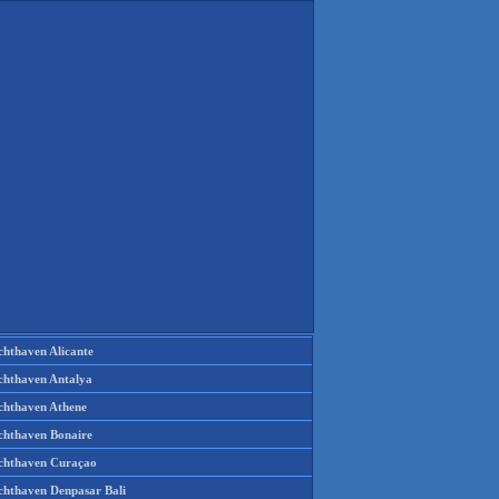
chthaven Alicante
chthaven Antalya
chthaven Athene
chthaven Bonaire
chthaven Curaçao
chthaven Denpasar Bali