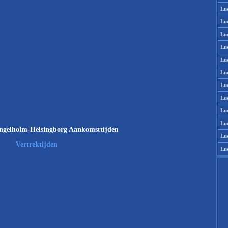
Lu
Lu
Lu
Lu
Lu
Lu
Lu
Lu
Lu
Lu
ngelholm-Helsingborg Aankomsttijden
Lu
Vertrektijden
Lu