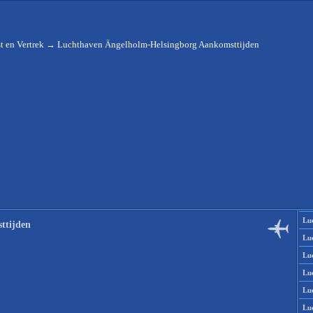
 en Vertrek
→
Luchthaven Ängelholm-Helsingborg Aankomsttijden
Lu
ttijden
Lu
Lu
Lu
Lu
Lu