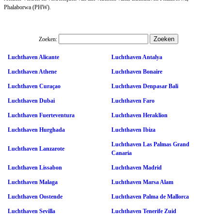
Phalaborwa (PHW).
Zoeken:
Luchthaven Alicante
Luchthaven Antalya
Luchthaven Athene
Luchthaven Bonaire
Luchthaven Curaçao
Luchthaven Denpasar Bali
Luchthaven Dubai
Luchthaven Faro
Luchthaven Fuerteventura
Luchthaven Heraklion
Luchthaven Hurghada
Luchthaven Ibiza
Luchthaven Las Palmas Grand
Luchthaven Lanzarote
Canaria
Luchthaven Lissabon
Luchthaven Madrid
Luchthaven Malaga
Luchthaven Marsa Alam
Luchthaven Oostende
Luchthaven Palma de Mallorca
Luchthaven Sevilla
Luchthaven Tenerife Zuid