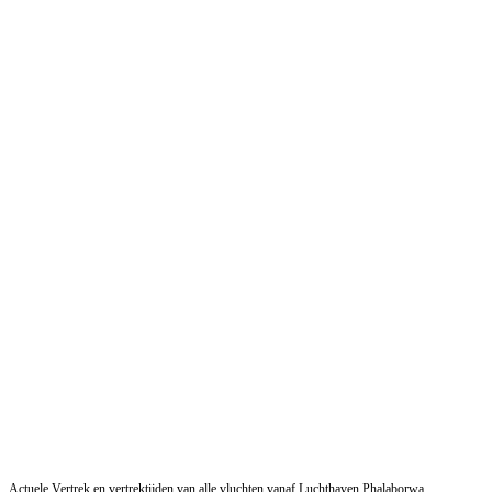
Actuele Vertrek en vertrektijden van alle vluchten vanaf Luchthaven Phalaborwa,