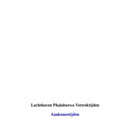
Luchthaven Phalaborwa Vertrektijden
Aankomsttijden