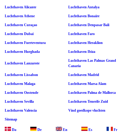
Luchthaven Alicante
Luchthaven Antalya
Luchthaven Athene
Luchthaven Bonaire
Luchthaven Curaçao
Luchthaven Denpasar Bali
Luchthaven Dubai
Luchthaven Faro
Luchthaven Fuerteventura
Luchthaven Heraklion
Luchthaven Hurghada
Luchthaven Ibiza
Luchthaven Las Palmas Grand
Luchthaven Lanzarote
Canaria
Luchthaven Lissabon
Luchthaven Madrid
Luchthaven Malaga
Luchthaven Marsa Alam
Luchthaven Oostende
Luchthaven Palma de Mallorca
Luchthaven Sevilla
Luchthaven Tenerife Zuid
Luchthaven Valencia
Vind goedkope vluchten
Sitemap
Da
De
En
Es
Fr