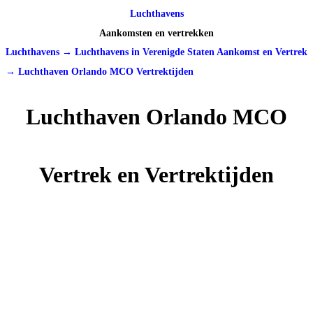
Luchthavens
Aankomsten en vertrekken
Luchthavens
→
Luchthavens in Verenigde Staten Aankomst en Vertrek
→
Luchthaven Orlando MCO Vertrektijden
Luchthaven Orlando MCO
Vertrek en Vertrektijden