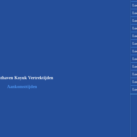
Lu
Lu
Lu
Lu
Lu
Lu
Lu
Lu
Lu
Lu
thaven Koyuk Vertrektijden
Lu
Aankomsttijden
Lu