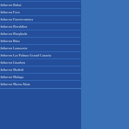
chthaven Dubai
chthaven Faro
chthaven Fuerteventura
chthaven Heraklion
chthaven Hurghada
chthaven Ibiza
chthaven Lanzarote
chthaven Las Palmas Grand Canaria
chthaven Lissabon
chthaven Madrid
chthaven Malaga
chthaven Marsa Alam