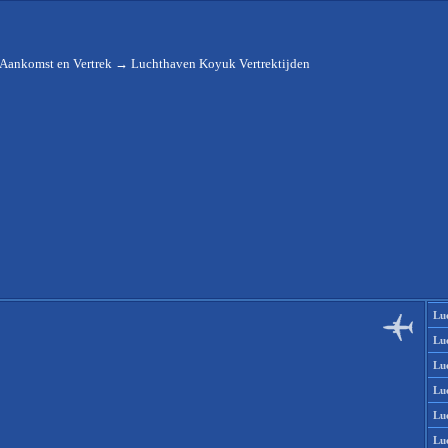
 Aankomst en Vertrek
→
Luchthaven Koyuk Vertrektijden
Lu
Lu
Lu
Lu
Lu
Lu