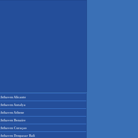
chthaven Alicante
chthaven Antalya
chthaven Athene
chthaven Bonaire
chthaven Curaçao
chthaven Denpasar Bali