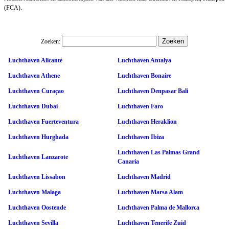
(FCA).
Zoeken:
Luchthaven Alicante
Luchthaven Antalya
Luchthaven Athene
Luchthaven Bonaire
Luchthaven Curaçao
Luchthaven Denpasar Bali
Luchthaven Dubai
Luchthaven Faro
Luchthaven Fuerteventura
Luchthaven Heraklion
Luchthaven Hurghada
Luchthaven Ibiza
Luchthaven Las Palmas Grand
Luchthaven Lanzarote
Canaria
Luchthaven Lissabon
Luchthaven Madrid
Luchthaven Malaga
Luchthaven Marsa Alam
Luchthaven Oostende
Luchthaven Palma de Mallorca
Luchthaven Sevilla
Luchthaven Tenerife Zuid