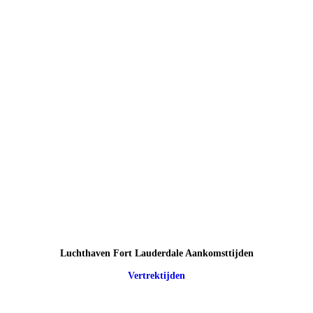
Luchthaven Fort Lauderdale Aankomsttijden
Vertrektijden