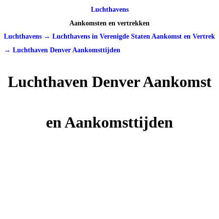
Luchthavens
Aankomsten en vertrekken
Luchthavens
→
Luchthavens in Verenigde Staten Aankomst en Vertrek
→
Luchthaven Denver Aankomsttijden
Luchthaven Denver Aankomst
en Aankomsttijden