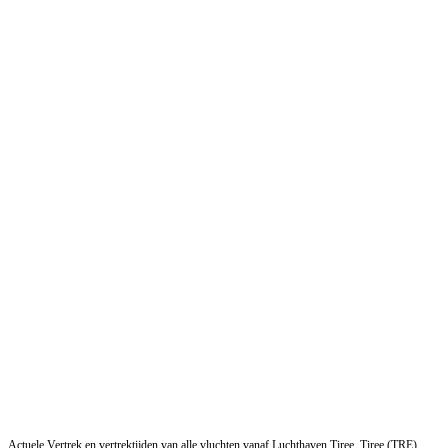
Actuele Vertrek en vertrektijden van alle vluchten vanaf Luchthaven Tiree, Tiree (TRE).