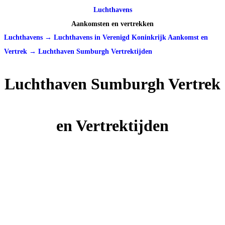
Luchthavens
Aankomsten en vertrekken
Luchthavens
→
Luchthavens in Verenigd Koninkrijk Aankomst en
Vertrek
→
Luchthaven Sumburgh Vertrektijden
Luchthaven Sumburgh Vertrek
en Vertrektijden