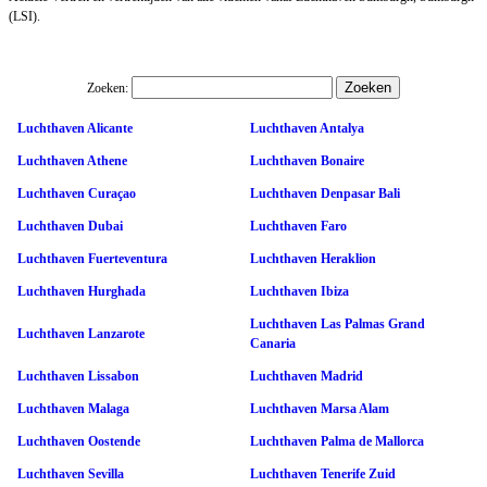
(LSI).
Zoeken:
Luchthaven Alicante
Luchthaven Antalya
Luchthaven Athene
Luchthaven Bonaire
Luchthaven Curaçao
Luchthaven Denpasar Bali
Luchthaven Dubai
Luchthaven Faro
Luchthaven Fuerteventura
Luchthaven Heraklion
Luchthaven Hurghada
Luchthaven Ibiza
Luchthaven Las Palmas Grand
Luchthaven Lanzarote
Canaria
Luchthaven Lissabon
Luchthaven Madrid
Luchthaven Malaga
Luchthaven Marsa Alam
Luchthaven Oostende
Luchthaven Palma de Mallorca
Luchthaven Sevilla
Luchthaven Tenerife Zuid