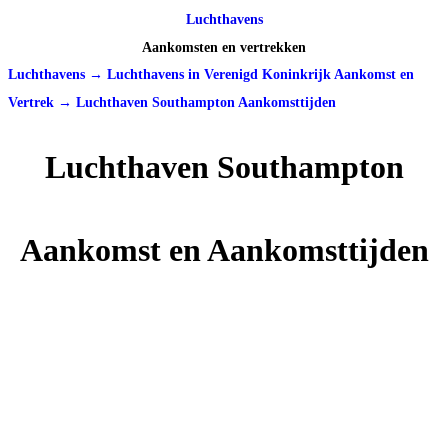
Luchthavens
Aankomsten en vertrekken
Luchthavens
→
Luchthavens in Verenigd Koninkrijk Aankomst en
Vertrek
→
Luchthaven Southampton Aankomsttijden
Luchthaven Southampton
Aankomst en Aankomsttijden