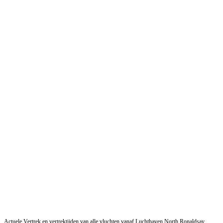
Actuele Vertrek en vertrektijden van alle vluchten vanaf Luchthaven North Ronaldsay,