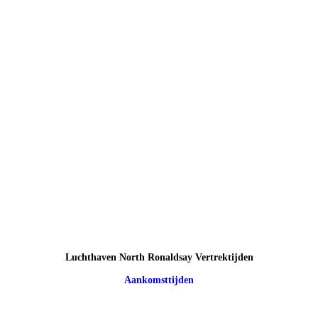
Luchthaven North Ronaldsay Vertrektijden
Aankomsttijden