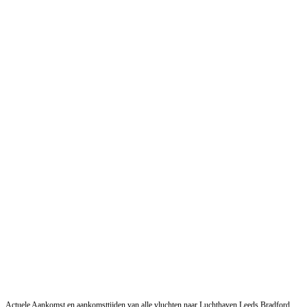
Actuele Aankomst en aankomsttijden van alle vluchten naar Luchthaven Leeds Bradford,