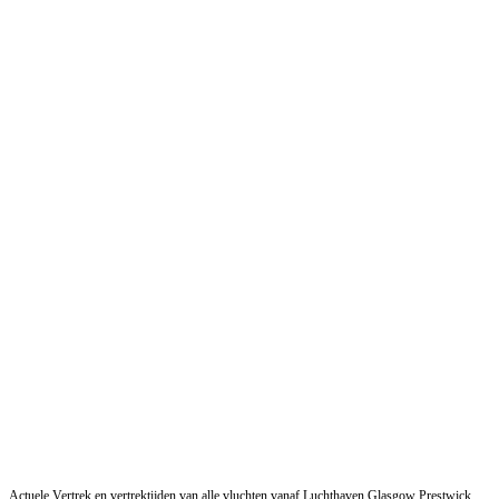
Actuele Vertrek en vertrektijden van alle vluchten vanaf Luchthaven Glasgow Prestwick,