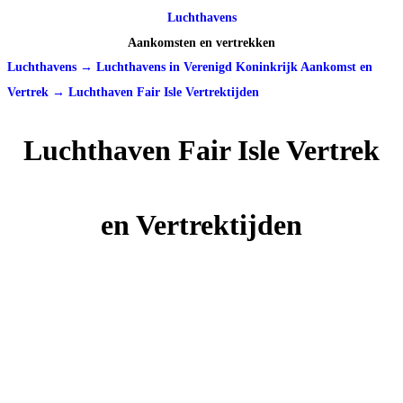
Luchthavens
Aankomsten en vertrekken
Luchthavens
→
Luchthavens in Verenigd Koninkrijk Aankomst en
Vertrek
→
Luchthaven Fair Isle Vertrektijden
Luchthaven Fair Isle Vertrek
en Vertrektijden