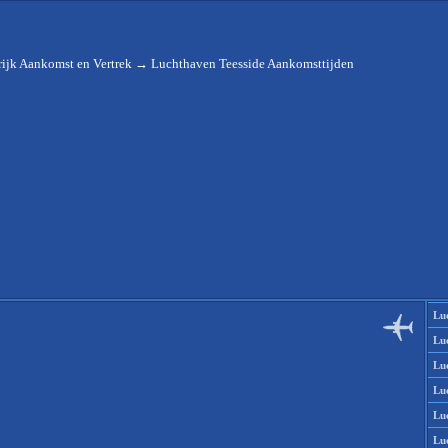
ijk Aankomst en Vertrek
→
Luchthaven Teesside Aankomsttijden
Lu
Lu
Lu
Lu
Lu
Lu