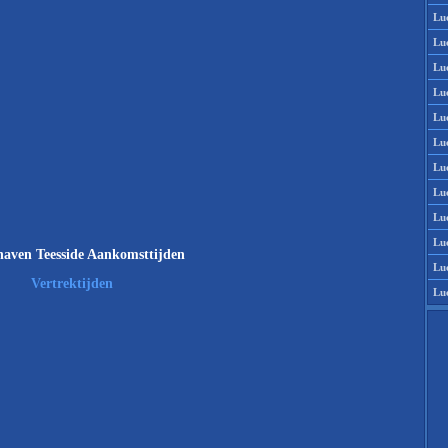
Lu
Lu
Lu
Lu
Lu
Lu
Lu
Lu
Lu
Lu
aven Teesside Aankomsttijden
Lu
Vertrektijden
Lu