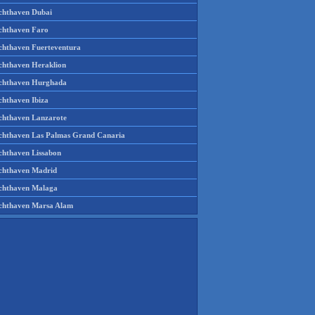
chthaven Dubai
chthaven Faro
chthaven Fuerteventura
chthaven Heraklion
chthaven Hurghada
chthaven Ibiza
chthaven Lanzarote
chthaven Las Palmas Grand Canaria
chthaven Lissabon
chthaven Madrid
chthaven Malaga
chthaven Marsa Alam