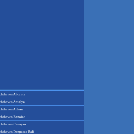
chthaven Alicante
chthaven Antalya
chthaven Athene
chthaven Bonaire
chthaven Curaçao
chthaven Denpasar Bali