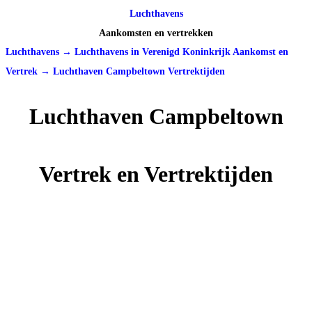
Luchthavens
Aankomsten en vertrekken
Luchthavens
→
Luchthavens in Verenigd Koninkrijk Aankomst en
Vertrek
→
Luchthaven Campbeltown Vertrektijden
Luchthaven Campbeltown
Vertrek en Vertrektijden