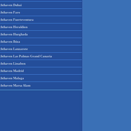
chthaven Dubai
chthaven Faro
chthaven Fuerteventura
chthaven Heraklion
chthaven Hurghada
chthaven Ibiza
chthaven Lanzarote
chthaven Las Palmas Grand Canaria
chthaven Lissabon
chthaven Madrid
chthaven Malaga
chthaven Marsa Alam