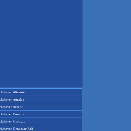
chthaven Alicante
chthaven Antalya
chthaven Athene
chthaven Bonaire
chthaven Curaçao
chthaven Denpasar Bali