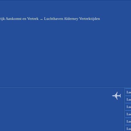
ijk Aankomst en Vertrek
→
Luchthaven Alderney Vertrektijden
Lu
Lu
Lu
Lu
Lu
Lu