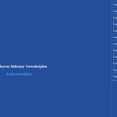
Lu
Lu
Lu
Lu
Lu
Lu
Lu
Lu
Lu
Lu
haven Alderney Vertrektijden
Lu
Aankomsttijden
Lu