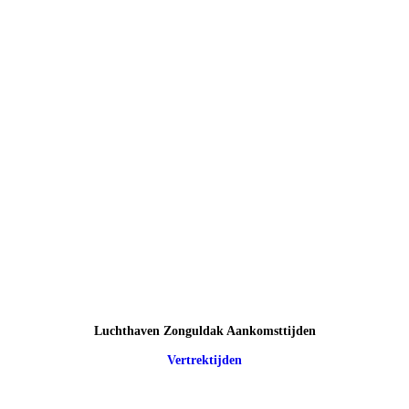
Luchthaven Zonguldak Aankomsttijden
Vertrektijden