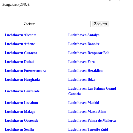
Zonguldak (ONQ).
Zoeken:
Luchthaven Alicante
Luchthaven Antalya
Luchthaven Athene
Luchthaven Bonaire
Luchthaven Curaçao
Luchthaven Denpasar Bali
Luchthaven Dubai
Luchthaven Faro
Luchthaven Fuerteventura
Luchthaven Heraklion
Luchthaven Hurghada
Luchthaven Ibiza
Luchthaven Las Palmas Grand
Luchthaven Lanzarote
Canaria
Luchthaven Lissabon
Luchthaven Madrid
Luchthaven Malaga
Luchthaven Marsa Alam
Luchthaven Oostende
Luchthaven Palma de Mallorca
Luchthaven Sevilla
Luchthaven Tenerife Zuid