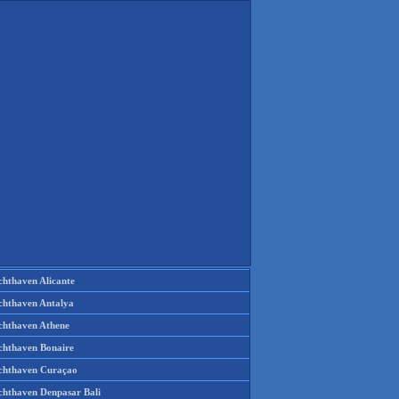
chthaven Alicante
chthaven Antalya
chthaven Athene
chthaven Bonaire
chthaven Curaçao
chthaven Denpasar Bali