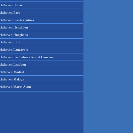
chthaven Dubai
chthaven Faro
chthaven Fuerteventura
chthaven Heraklion
chthaven Hurghada
chthaven Ibiza
chthaven Lanzarote
chthaven Las Palmas Grand Canaria
chthaven Lissabon
chthaven Madrid
chthaven Malaga
chthaven Marsa Alam