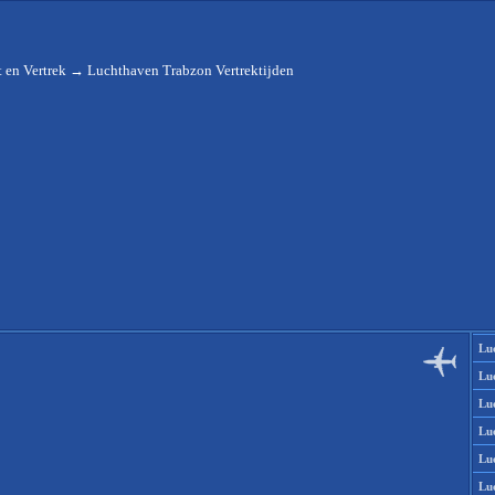
 en Vertrek
→
Luchthaven Trabzon Vertrektijden
Lu
Lu
Lu
Lu
Lu
Lu