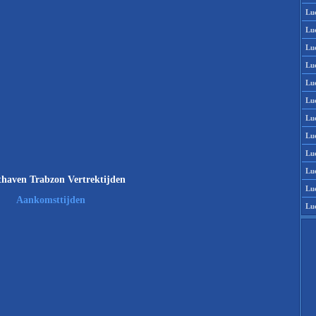
Lu
Lu
Lu
Lu
Lu
Lu
Lu
Lu
Lu
Lu
haven Trabzon Vertrektijden
Lu
Aankomsttijden
Lu