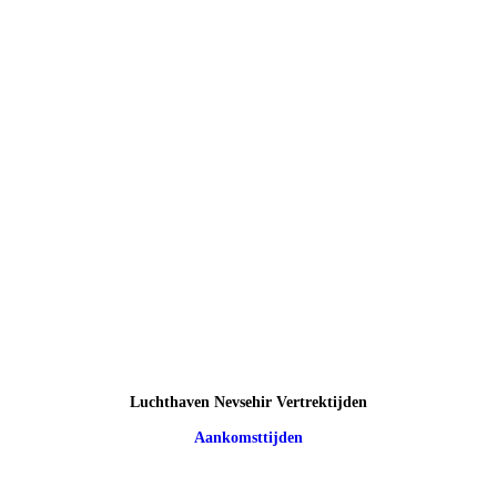
Luchthaven Nevsehir Vertrektijden
Aankomsttijden