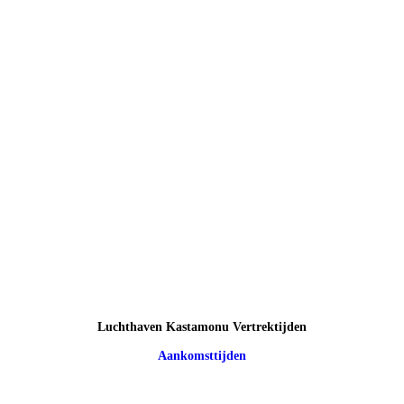
Luchthaven Kastamonu Vertrektijden
Aankomsttijden