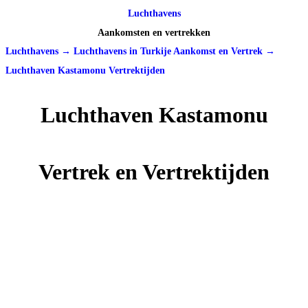
Luchthavens
Aankomsten en vertrekken
Luchthavens
→
Luchthavens in Turkije Aankomst en Vertrek
→
Luchthaven Kastamonu Vertrektijden
Luchthaven Kastamonu
Vertrek en Vertrektijden