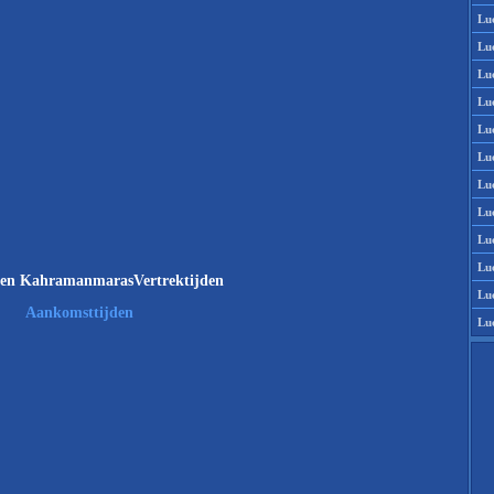
Lu
Lu
Lu
Lu
Lu
Lu
Lu
Lu
Lu
Lu
en KahramanmarasVertrektijden
Lu
Aankomsttijden
Lu