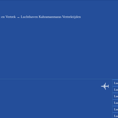
 en Vertrek
→
Luchthaven Kahramanmaras Vertrektijden
Lu
Lu
Lu
Lu
Lu
Lu