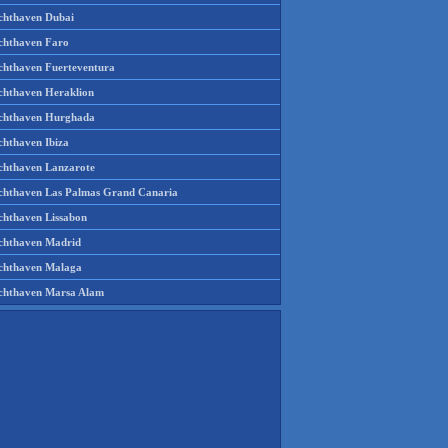
chthaven Dubai
chthaven Faro
chthaven Fuerteventura
chthaven Heraklion
chthaven Hurghada
chthaven Ibiza
chthaven Lanzarote
chthaven Las Palmas Grand Canaria
chthaven Lissabon
chthaven Madrid
chthaven Malaga
chthaven Marsa Alam