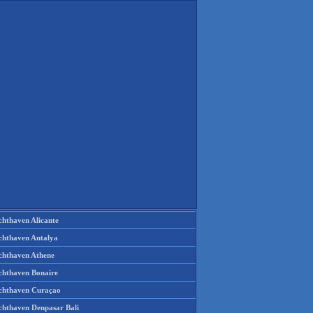
chthaven Alicante
chthaven Antalya
chthaven Athene
chthaven Bonaire
chthaven Curaçao
chthaven Denpasar Bali