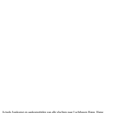
Actuele Aankomst en aankomsttijden van alle vluchten naar Luchthaven Hatay, Hatay