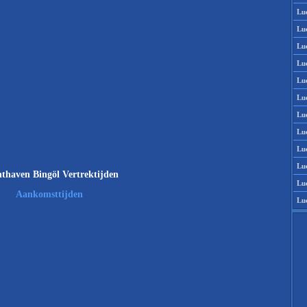
Lu
Lu
Lu
Lu
Lu
Lu
Lu
Lu
Lu
Lu
thaven Bingöl Vertrektijden
Lu
Aankomsttijden
Lu