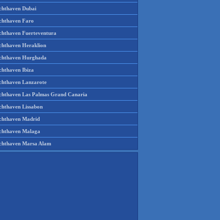
chthaven Dubai
chthaven Faro
chthaven Fuerteventura
chthaven Heraklion
chthaven Hurghada
chthaven Ibiza
chthaven Lanzarote
chthaven Las Palmas Grand Canaria
chthaven Lissabon
chthaven Madrid
chthaven Malaga
chthaven Marsa Alam