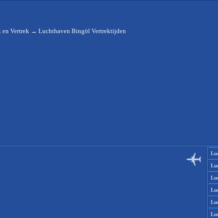
 en Vertrek
→
Luchthaven Bingöl Vertrektijden
Lu
Lu
Lu
Lu
Lu
Lu