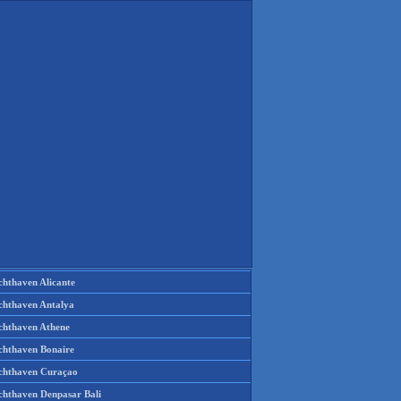
chthaven Alicante
chthaven Antalya
chthaven Athene
chthaven Bonaire
chthaven Curaçao
chthaven Denpasar Bali