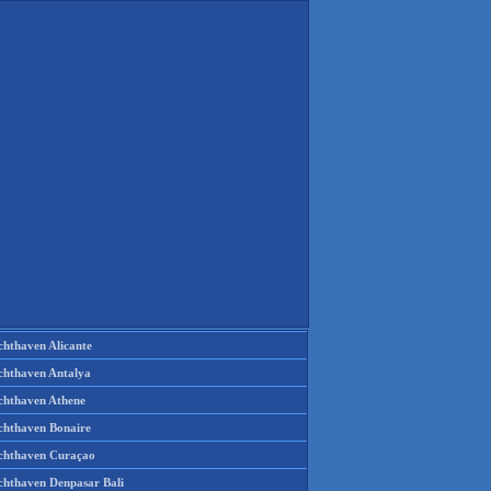
chthaven Alicante
chthaven Antalya
chthaven Athene
chthaven Bonaire
chthaven Curaçao
chthaven Denpasar Bali