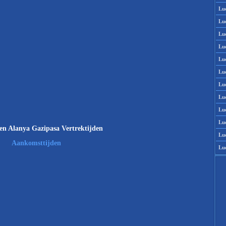
Lu
Lu
Lu
Lu
Lu
Lu
Lu
Lu
Lu
Lu
n Alanya Gazipasa Vertrektijden
Lu
Aankomsttijden
Lu