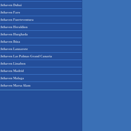
chthaven Dubai
chthaven Faro
chthaven Fuerteventura
chthaven Heraklion
chthaven Hurghada
chthaven Ibiza
chthaven Lanzarote
chthaven Las Palmas Grand Canaria
chthaven Lissabon
chthaven Madrid
chthaven Malaga
chthaven Marsa Alam