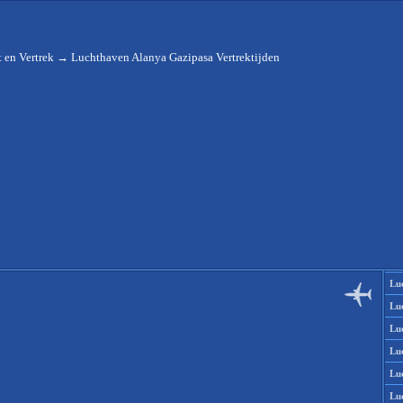
 en Vertrek
→
Luchthaven Alanya Gazipasa Vertrektijden
Lu
Lu
Lu
Lu
Lu
Lu