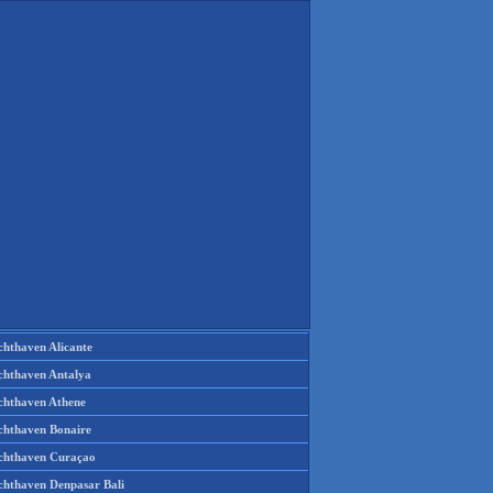
chthaven Alicante
chthaven Antalya
chthaven Athene
chthaven Bonaire
chthaven Curaçao
chthaven Denpasar Bali