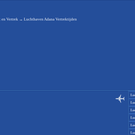
 en Vertrek
→
Luchthaven Adana Vertrektijden
Lu
Lu
Lu
Lu
Lu
Lu