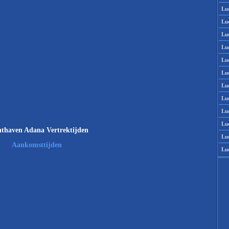
Lu
Lu
Lu
Lu
Lu
Lu
Lu
Lu
Lu
Lu
thaven Adana Vertrektijden
Lu
Aankomsttijden
Lu