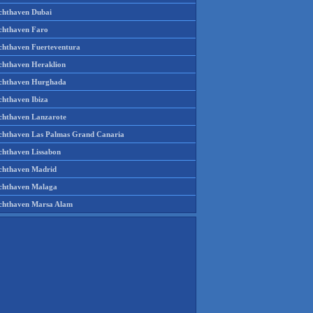
chthaven Dubai
chthaven Faro
chthaven Fuerteventura
chthaven Heraklion
chthaven Hurghada
chthaven Ibiza
chthaven Lanzarote
chthaven Las Palmas Grand Canaria
chthaven Lissabon
chthaven Madrid
chthaven Malaga
chthaven Marsa Alam