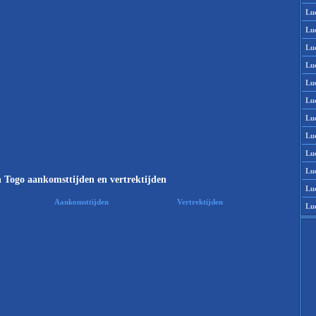
Lu
Lu
Lu
Lu
Lu
Lu
Lu
Lu
Lu
Lu
 Togo aankomsttijden en vertrektijden
Lu
Aankomsttijden
Vertrektijden
Lu