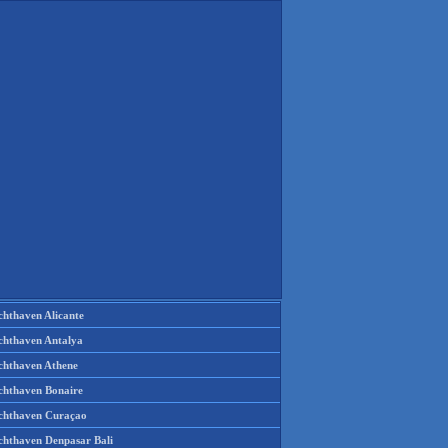
chthaven Alicante
chthaven Antalya
chthaven Athene
chthaven Bonaire
chthaven Curaçao
chthaven Denpasar Bali