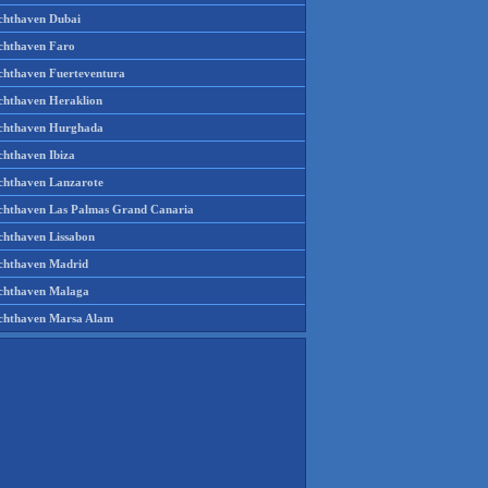
chthaven Dubai
chthaven Faro
chthaven Fuerteventura
chthaven Heraklion
chthaven Hurghada
chthaven Ibiza
chthaven Lanzarote
chthaven Las Palmas Grand Canaria
chthaven Lissabon
chthaven Madrid
chthaven Malaga
chthaven Marsa Alam