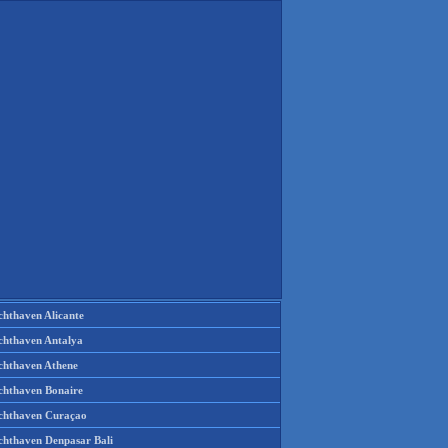
chthaven Alicante
chthaven Antalya
chthaven Athene
chthaven Bonaire
chthaven Curaçao
chthaven Denpasar Bali