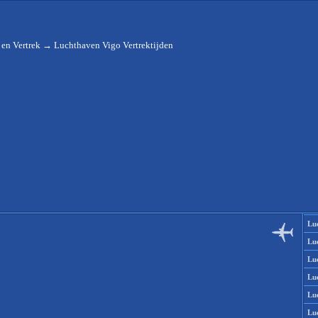
en Vertrek
→
Luchthaven Vigo Vertrektijden
Lu
Lu
Lu
Lu
Lu
Lu