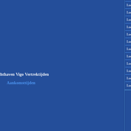
Lu
Lu
Lu
Lu
Lu
Lu
Lu
Lu
Lu
Lu
hthaven Vigo Vertrektijden
Lu
Aankomsttijden
Lu