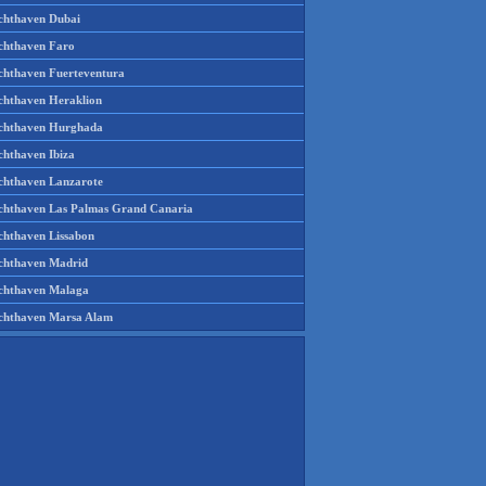
chthaven Dubai
chthaven Faro
chthaven Fuerteventura
chthaven Heraklion
chthaven Hurghada
chthaven Ibiza
chthaven Lanzarote
chthaven Las Palmas Grand Canaria
chthaven Lissabon
chthaven Madrid
chthaven Malaga
chthaven Marsa Alam