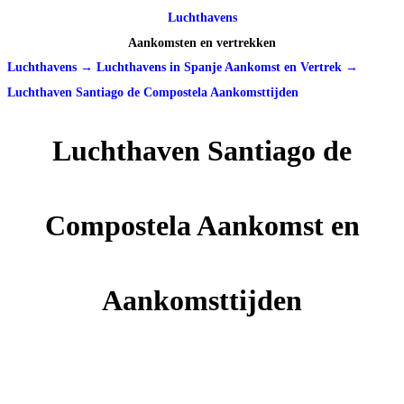
Luchthavens
Aankomsten en vertrekken
Luchthavens
→
Luchthavens in Spanje Aankomst en Vertrek
→
Luchthaven Santiago de Compostela Aankomsttijden
Luchthaven Santiago de
Compostela Aankomst en
Aankomsttijden