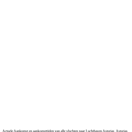
Actuele Aankomst en aankomsttijden van alle vluchten naar Luchthaven Asturias, Asturias