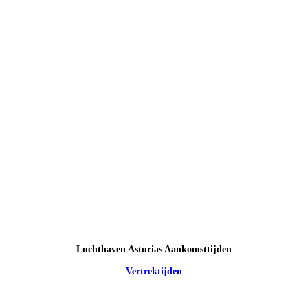
Luchthaven Asturias Aankomsttijden
Vertrektijden