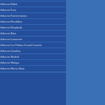
chthaven Dubai
chthaven Faro
chthaven Fuerteventura
chthaven Heraklion
chthaven Hurghada
chthaven Ibiza
chthaven Lanzarote
chthaven Las Palmas Grand Canaria
chthaven Lissabon
chthaven Madrid
chthaven Malaga
chthaven Marsa Alam