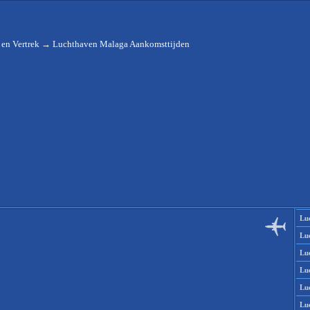
en Vertrek
→
Luchthaven Malaga Aankomsttijden
Lu
Lu
Lu
Lu
Lu
Lu