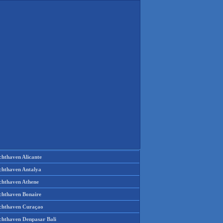
chthaven Alicante
chthaven Antalya
chthaven Athene
chthaven Bonaire
chthaven Curaçao
chthaven Denpasar Bali