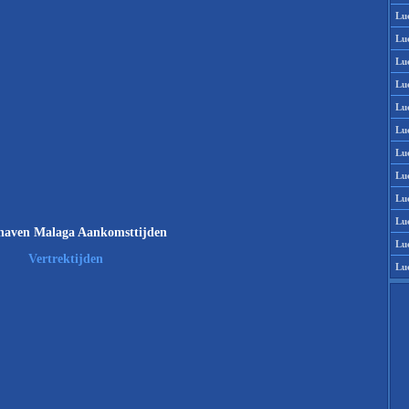
Lu
Lu
Lu
Lu
Lu
Lu
Lu
Lu
Lu
Lu
haven Malaga Aankomsttijden
Lu
Vertrektijden
Lu