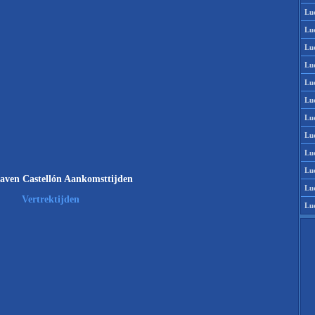
Lu
Lu
Lu
Lu
Lu
Lu
Lu
Lu
Lu
Lu
aven Castellón Aankomsttijden
Lu
Vertrektijden
Lu