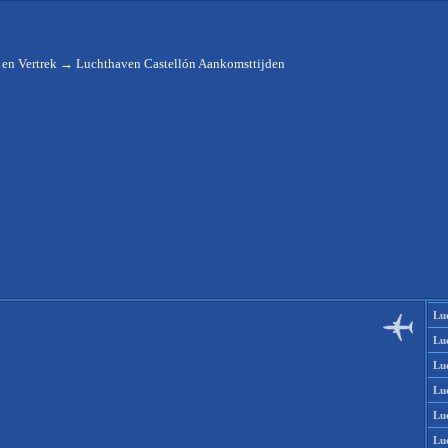
en Vertrek
→
Luchthaven Castellón Aankomsttijden
Lu
Lu
Lu
Lu
Lu
Lu