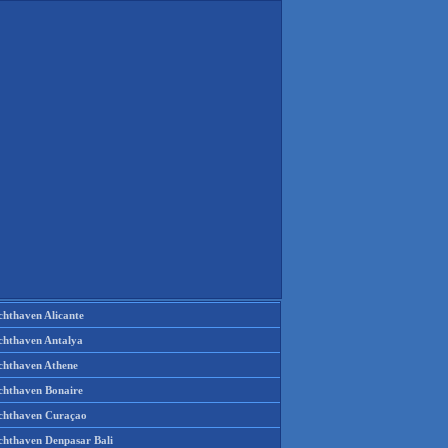
chthaven Alicante
chthaven Antalya
chthaven Athene
chthaven Bonaire
chthaven Curaçao
chthaven Denpasar Bali