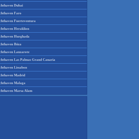
chthaven Dubai
chthaven Faro
chthaven Fuerteventura
chthaven Heraklion
chthaven Hurghada
chthaven Ibiza
chthaven Lanzarote
chthaven Las Palmas Grand Canaria
chthaven Lissabon
chthaven Madrid
chthaven Malaga
chthaven Marsa Alam