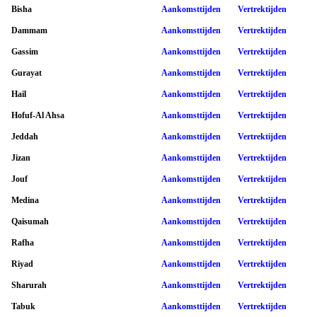
Bisha
Aankomsttijden
Vertrektijden
Dammam
Aankomsttijden
Vertrektijden
Gassim
Aankomsttijden
Vertrektijden
Gurayat
Aankomsttijden
Vertrektijden
Hail
Aankomsttijden
Vertrektijden
Hofuf-Al Ahsa
Aankomsttijden
Vertrektijden
Jeddah
Aankomsttijden
Vertrektijden
Jizan
Aankomsttijden
Vertrektijden
Jouf
Aankomsttijden
Vertrektijden
Medina
Aankomsttijden
Vertrektijden
Qaisumah
Aankomsttijden
Vertrektijden
Rafha
Aankomsttijden
Vertrektijden
Riyad
Aankomsttijden
Vertrektijden
Sharurah
Aankomsttijden
Vertrektijden
Tabuk
Aankomsttijden
Vertrektijden