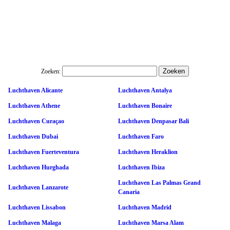
Zoeken:
Luchthaven Alicante
Luchthaven Antalya
Luchthaven Athene
Luchthaven Bonaire
Luchthaven Curaçao
Luchthaven Denpasar Bali
Luchthaven Dubai
Luchthaven Faro
Luchthaven Fuerteventura
Luchthaven Heraklion
Luchthaven Hurghada
Luchthaven Ibiza
Luchthaven Las Palmas Grand
Luchthaven Lanzarote
Canaria
Luchthaven Lissabon
Luchthaven Madrid
Luchthaven Malaga
Luchthaven Marsa Alam