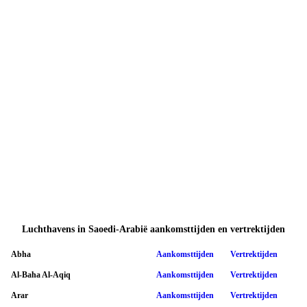
Luchthavens in Saoedi-Arabië aankomsttijden en vertrektijden
Abha
Aankomsttijden
Vertrektijden
Al-Baha Al-Aqiq
Aankomsttijden
Vertrektijden
Arar
Aankomsttijden
Vertrektijden