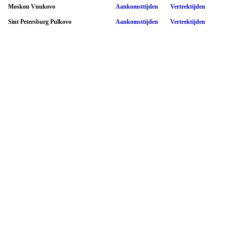
Moskou Vnukovo
Aankomsttijden
Vertrektijden
Sint Petersburg Pulkovo
Aankomsttijden
Vertrektijden