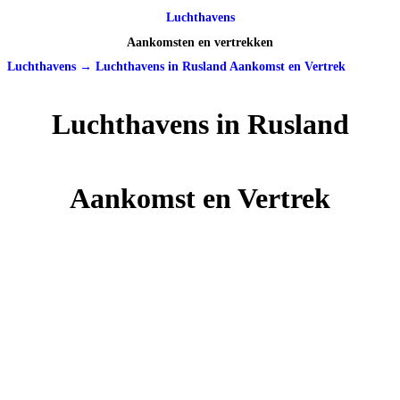
Luchthavens
Aankomsten en vertrekken
Luchthavens
→
Luchthavens in Rusland Aankomst en Vertrek
Luchthavens in Rusland
Aankomst en Vertrek