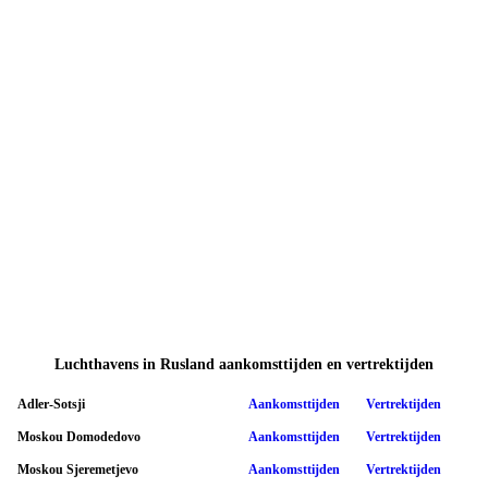
Luchthavens in Rusland aankomsttijden en vertrektijden
Adler-Sotsji
Aankomsttijden
Vertrektijden
Moskou Domodedovo
Aankomsttijden
Vertrektijden
Moskou Sjeremetjevo
Aankomsttijden
Vertrektijden