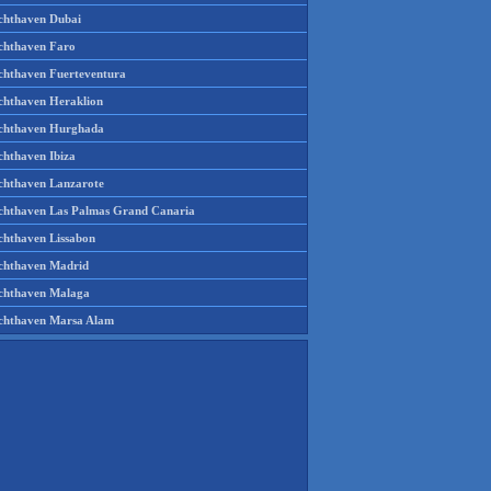
chthaven Dubai
chthaven Faro
chthaven Fuerteventura
chthaven Heraklion
chthaven Hurghada
chthaven Ibiza
chthaven Lanzarote
chthaven Las Palmas Grand Canaria
chthaven Lissabon
chthaven Madrid
chthaven Malaga
chthaven Marsa Alam