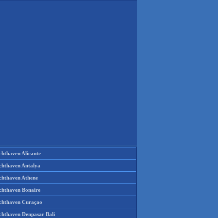
chthaven Alicante
chthaven Antalya
chthaven Athene
chthaven Bonaire
chthaven Curaçao
chthaven Denpasar Bali