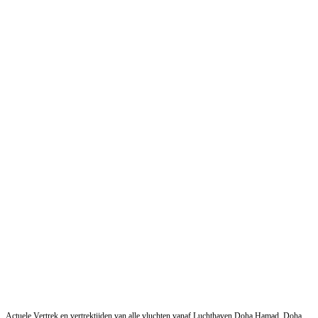
Actuele Vertrek en vertrektijden van alle vluchten vanaf Luchthaven Doha Hamad, Doha