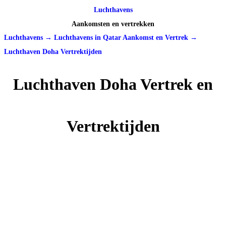
Luchthavens
Aankomsten en vertrekken
Luchthavens
→
Luchthavens in Qatar Aankomst en Vertrek
→
Luchthaven Doha Vertrektijden
Luchthaven Doha Vertrek en
Vertrektijden